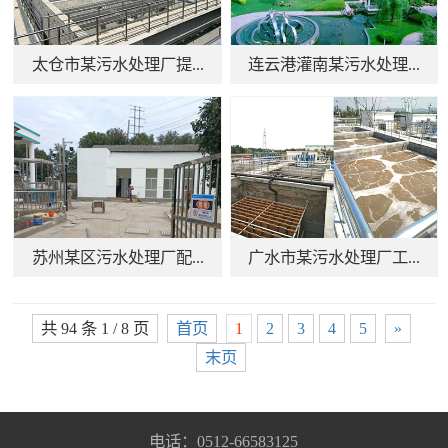
太仓市某污水处理厂提...
连云港灌南某污水处理...
苏州某区污水处理厂配...
广水市某污水处理厂工...
共 94 条 1 / 8 页
首页
1
2
3
4
5
»
末页
电话：0512-66583125