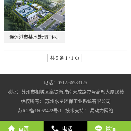
连运港市某水处理厂运...
共 5 条 1 / 1 页
电话：0512-66583125
地址：苏州市相城区高铁新城南天成路77号高融大厦18楼
版权所有： 苏州水星环保工业系统有限公司
苏ICP备16059422号-1
技术支持：
易动力网络
首页
电话
微信