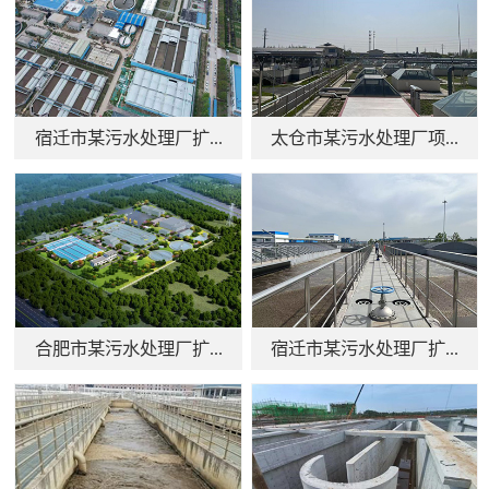
宿迁市某污水处理厂扩...
太仓市某污水处理厂项...
合肥市某污水处理厂扩...
宿迁市某污水处理厂扩...