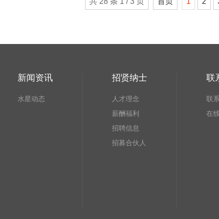
共 28 条 1 / 3 页
首页
1
2
新闻资讯
招贤纳士
联
水星动态
人才理念
联
薪酬福利
在
招聘信息
招募合伙人