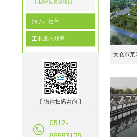
工程安装总包项目
污水厂运营
工业废水处理
太仓市某
【 微信扫码咨询 】
0512-
66583125