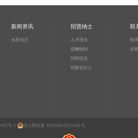
新闻资讯
招贤纳士
联
水星动态
人才理念
联
薪酬福利
在
招聘信息
招募合伙人
422号-1
苏公网安备 32050602011341号