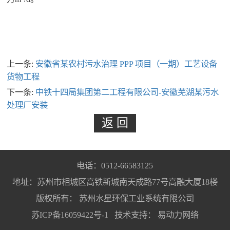
上一条:
安徽省某农村污水治理 PPP 项目（一期）工艺设备
货物工程
下一条:
中铁十四局集团第二工程有限公司-安徽芜湖某污水
处理厂安装
电话：0512-66583125
地址：苏州市相城区高铁新城南天成路77号高融大厦18楼
版权所有： 苏州水星环保工业系统有限公司
苏ICP备16059422号-1
技术支持：
易动力网络